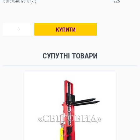
Загальна вага (кг)
225
Гідравлічний
КУПИТИ
штабелер
CTY-
E1.5/1.6M
Niuli
СУПУТНІ ТОВАРИ
кількість