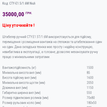
Код:
CTY-E1.5/1.6M Niuli
35000,00
ГРН.
Ціну уточнюйте !
Штабелер ручний CTY.E1.5T/1.6M використовується для підйому,
переміщення і розміщення вантажів на стелажах та штабелювання один
на один. Дана складська техніка має просту і надійну конструкцію,
невибаглива в експлуатації, а головне, дозволяє механізувати ручну
працю з мінімальними затратами.
Вантажопідйомність (кг)
1500
Мінімальна висота вил (мм)
85
Висота підйому вил (мм)
1600
Мінімальна висота щогли (мм)
2050
Довжина вил (мм)
1150
Габаритна ширина вил (мм)
550
Розмір підвилкових роликів (мм)
70х80
Розмір рульових коліс (мм)
180х50