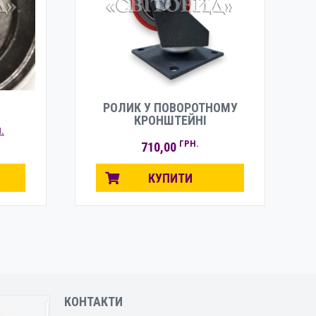
РОЛИК У ПОВОРОТНОМУ
КРОНШТЕЙНІ
АЛЬНА
ПОТОЧНА
.
ГРН.
ЦІНА:
710,00
Н..
36,00 ГРН..
КУПИТИ
КОНТАКТИ