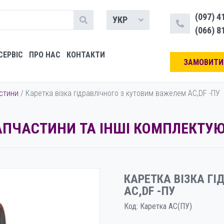
(097) 4
УКР
(066) 8
СЕРВІС
ПРО НАС
КОНТАКТИ
ЗАМОВИТИ
астини
/ Каретка візка гідравлічного з кутовим важелем АС,DF -ПУ
АПЧАСТИНИ ТА ІНШІ КОМПЛЕКТУЮ
КАРЕТКА ВІЗКА ГІ
АС,DF -ПУ
Код:
Каретка АС(ПУ)