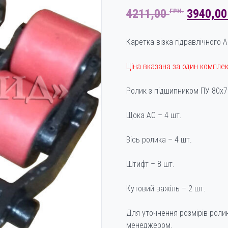
ОРИГІН
4211,00
3940,0
ГРН.
ЦІНА:
4211,00
Каретка візка гідравлічного А
Ціна вказана за один комплек
Ролик з підшипником ПУ 80х7
Щока АС – 4 шт.
Вісь ролика – 4 шт.
Штифт – 8 шт.
Кутовий важіль – 2 шт.
Для уточнення розмірів роли
менеджером.