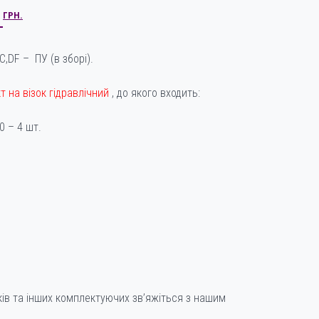
АЛЬНА
ПОТОЧНА
0
ГРН.
ЦІНА:
 ГРН..
3940,00 ГРН..
С,DF – ПУ (в зборі).
т на візок гідравлічний
, до якого входить:
0 – 4 шт.
ків та інших комплектуючих зв’яжіться з нашим