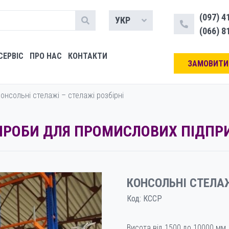
(097) 4
УКР
(066) 8
СЕРВІС
ПРО НАС
КОНТАКТИ
ЗАМОВИТИ
онсольні стелажі – cтелажі розбірні
ВИРОБИ ДЛЯ ПРОМИСЛОВИХ ПІДПР
КОНСОЛЬНІ СТЕЛАЖ
Код:
КССР
Висота від 1500 до 10000 мм