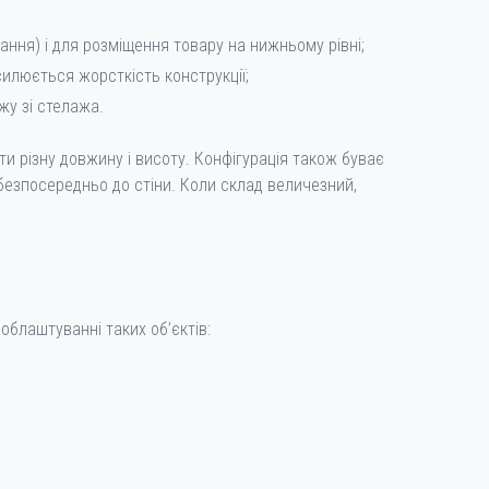
нання) і для розміщення товару на нижньому рівні;
силюється жорсткість конструкції;
жу зі стелажа.
ати різну довжину і висоту. Конфігурація також буває
 безпосередньо до стіни. Коли склад величезний,
 облаштуванні таких об’єктів: