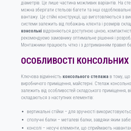
діаметрів. Це лише частина можливих варіантів. На сте
можна зберігати стельові багети та інші оздоблювальні
вантажу. Це стійкі конструкції, що виготовляються з 
системи залежить від побажань клієнта і розмірів скл
консольні
відрізняються доступною ціною, компактніст
рекомендуємо замовнику оптимальне рішення і розробл
Монтажники працюють чітко і з дотриманням правил б
ОСОБЛИВОСТІ КОНСОЛЬНИХ
Ключова відмінність
консольного стелажа
в тому, що
виробничого приміщення, майстерні. Стелаж консольного
залежить від особливостей складського приміщення, від
складаються з наступних елементів:
вертикальні стійки – для зручності використовуються
сполучні балки – металеві балки, завдяки яким забе
консолі – несучі елементи, що сприймають навантаж