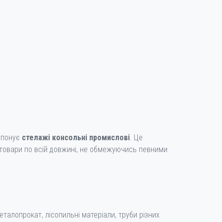
ропонує
стелажі консольні промислові
. Це
і товари по всій довжині, не обмежуючись певними
талопрокат, лісопильні матеріали, труби різних