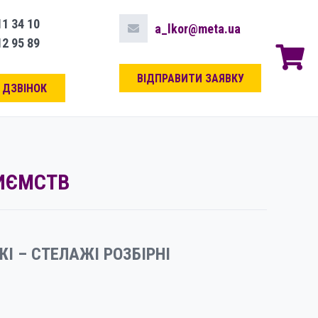
11 34 10
a_lkor@meta.ua
12 95 89
ВІДПРАВИТИ ЗАЯВКУ
 ДЗВІНОК
ИЄМСТВ
І – CТЕЛАЖІ РОЗБІРНІ