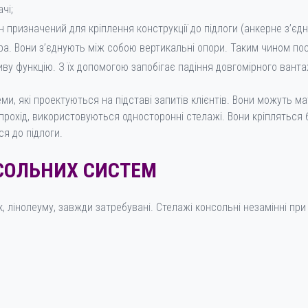
чі;
н призначений для кріплення конструкції до підлоги (анкерне з’єд
бра. Вони з’єднують між собою вертикальні опори. Таким чином по
ву функцію. З їх допомогою запобігає падіння довгомірного ванта
еми, які проектуються на підставі запитів клієнтів. Вони можуть м
 прохід, використовуються односторонні стелажі. Вони кріпляться
я до підлоги.
СОЛЬНИХ СИСТЕМ
к, лінолеуму, завжди затребувані. Стелажі консольні незамінні при