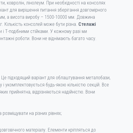
и, ковролін, лінолеум. При необхідності на консолях
іант для вирішення питання зберігання довгомірного
0 мм, а висота виробу – 1500-10000 мм. Довжина
г. Кількість консолей може бути різна.
Стелажі
 і Т-подібними стійками. У кожному разі ми
тажні роботи. Вони не віднімають багато часу.
. Це підходящий варіант для облаштування металобази,
 і укомплектовується будь-якою кількістю секцій. Все
 яких прийнятна, відрізняються надійністю. Вони
 розміщувати на різних рівнях;
довговічного матеріалу. Елементи кріпляться до