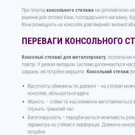
При покупці
консольного стелажа
ми допомагаємо клі
рішення для оптової бази, господарського магазину, б
Вони розміщують на консолях довгомірний і великогаб
ПЕРЕВАГИ КОНСОЛЬНОГО С
Консольні стелажі для металопрокату
, лісопильних
повітрі. У деяких випадках системи доповнюються наст
завдань, які потрібно вирішити.
Консольний стелаж
бе
Відсутність обмежень по довжині – на стелажі можн
консолях, збільшується вдвічі.
Міцність – стійки та інші елементи виготовляються 
служать тривалий час.
Багатоярусність – передбачається можливість розмі
параметра на стійках є перфорація. Довжина консо
потрібно.