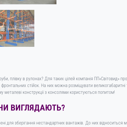
труби, плівку в рулонах? Для таких цілей компанія ПП«Світовид» п
тю фронтальних стійок. На них можна розміщувати великогабаритн
му металеві конструкції з консолями користуються попитом!
ОНИ ВИГЛЯДАЮТЬ?
ені для зберігання нестандартних вантажів. До них відноситься ме