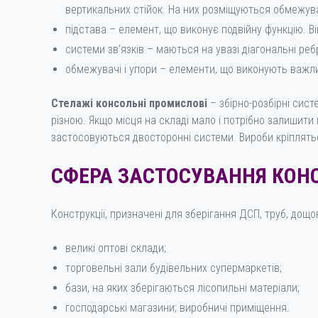
вертикальних стійок. На них розміщуються обмежува
підстава – елемент, що виконує подвійну функцію. Ві
системи зв’язків – маються на увазі діагональні ре
обмежувачі і упори – елементи, що виконують важли
Стелажі консольні промислові
– збірно-розбірні сист
різною. Якщо місця на складі мало і потрібно залишити
застосовуються двосторонні системи. Вироби кріплятьс
СФЕРА ЗАСТОСУВАННЯ КОН
Конструкції, призначені для зберігання ДСП, труб, дощо
великі оптові склади;
торговельні зали будівельних супермаркетів;
бази, на яких зберігаються лісопильні матеріали;
господарські магазини; виробничі приміщення.