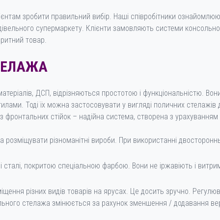
єнтам зробити правильний вибір. Наші співробітники ознайомлюю
удівельного супермаркету. Клієнти замовляють системи консольног
аритний товар.
ТЕЛАЖА
 матеріалів, ДСП, відрізняються простотою і функціональністю. Во
илами. Тоді їх можна застосовувати у вигляді поличних стелажів 
з фронтальних стійок – надійна система, створена з урахуванням с
а розміщувати різноманітні вироби. При використанні двостороннь
зі сталі, покритою спеціальною фарбою. Вони не іржавіють і витр
щення різних видів товарів на ярусах. Це досить зручно. Регулюв
льного стелажа змінюється за рахунок зменшення / додавання ве