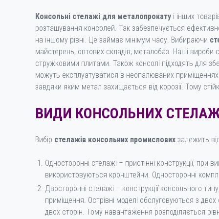
Консольні стелажі для металопрокату
і інших товарі
розташування консолей. Так забезпечується ефективне 
на іншому рівні. Це займає мінімум часу. Вибираючи
ст
майстерень, оптових складів, металобаз. Наші вироби с
стружковими плитами. Також консолі підходять для зб
можуть експлуатуватися в неопалюваних приміщеннях з
завдяки яким метал захищається від корозії. Тому стійки
ВИДИ КОНСОЛЬНИХ СТЕЛАЖ
Вибір
стелажів консольних промислових
залежить від
Односторонні стелажі – пристінні конструкції, при в
використовуються кронштейни. Односторонні компле
Двосторонні стелажі – конструкції консольного типу
приміщення. Острівні моделі обслуговуються з двох 
двох сторін. Тому навантаження розподіляється рів