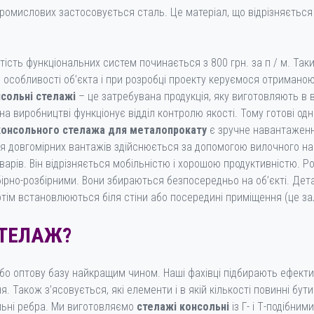
ромислових застосовується сталь. Це матеріал, що відрізняється 
ртість функціональних систем починається з 800 грн. за п / м. Так
особливості об’єкта і при розробці проекту керуємося отримано
сольні стелажі
– це затребувана продукція, яку виготовляють в 
 виробництві функціонує відділ контролю якості. Тому готові одн
консольного стелажа для металопрокату
є зручне навантаженн
я довгомірних вантажів здійснюється за допомогою вилочного на
арів. Він відрізняється мобільністю і хорошою продуктивністю. 
ірно-розбірними. Вони збираються безпосередньо на об’єкті. Дета
тім встановлюються біля стіни або посередині приміщення (це за
СТЕЛАЖ?
бо оптову базу найкращим чином. Наші фахівці підбирають ефекти
 Також з’ясовується, які елементи і в якій кількості повинні бути
нальні ребра. Ми виготовляємо
стелажі консольні
із Г- і Т-подібни