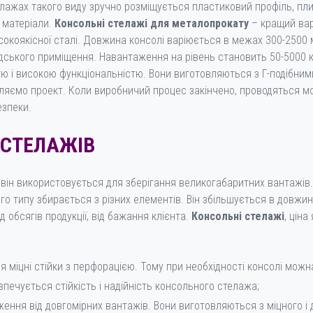
лажах такого виду зручно розміщується пластиковий профіль, плит
 матеріали.
Консольні стелажі для металопрокату
– кращий вар
високоякісної сталі. Довжина консолі варіюється в межах 300-250
адського приміщення. Навантаження на рівень становить 50-5000 к
ю і високою функціональністю. Вони виготовляються з Г-подібними
яємо проект. Коли виробничий процес закінчено, проводяться мон
езпеки.
 СТЕЛАЖІВ
 він використовується для зберігання великогабаритних вантажів
 типу збирається з різних елементів. Він збільшується в довжину
 обсягів продукції, від бажання клієнта.
Консольні стелажі
, ціна
 міцні стійки з перфорацією. Тому при необхідності консолі можна
зпечується стійкість і надійність консольного стелажа;
ення від довгомірних вантажів. Вони виготовляються з міцного і 