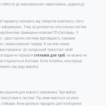
стійкістю до максимальних навантажень, ударної дії,
ий параметр залежить від габаритів комплексу і його
ю інформацією. Тому за допомогою консольних систем
виробничому приміщенні компанії ПП«Світовид». У
о- і двосторонні системи відповідають суворим
я / вивантаження товарів. В системі немає
вантажувача. Це складський транспорт, який
Розглядаючи переваги
стелажів для труб
, не можна не
лі з’єднуються болтами. Коли потрібно, конструкції
лежить від виду виробу).
вні рішення для кожного замовника. При виборі
 присутніми в системі. Під ними маються на увазі
ми стійками. Вони ідеально підходять для поліпшення