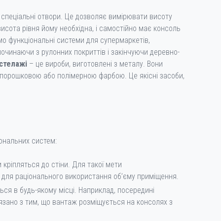
є спеціальні отвори. Це дозволяє вимірювати висоту
сота рівня йому необхідна, і самостійно має консоль
ємо функціональні системи для супермаркетів,
починаючи з рулонних покриттів і закінчуючи деревно-
 стелажі
– це вироби, виготовлені з металу. Вони
порошковою або полімерною фарбою. Це якісні засоби,
ональних систем:
 кріпляться до стіни. Для такої мети
 для раціонального використання об’єму приміщення.
ся в будь-якому місці. Наприклад, посередині
’язано з тим, що вантаж розміщується на консолях з