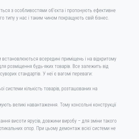
ться з особливостями об’єкта і пропонують ефективне
о типу у нас і таким чином покращують свій бізнес.
ни встановлюються всередині приміщень і на відкритому
для розміщення будь-яких товарів. Все залежить від
уворих стандартів. У неї є вагомі переваги:
ої системи кількість товарів, розташованих на
имують великі навантаження. Тому консольні конструкції
ання висоти ярусів, довжини виробу – для зміни такого
ртикальних опор. При цьому демонтаж всієї системи не