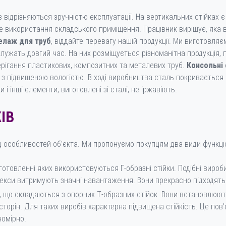
в відрізняються зручністю експлуатації. На вертикальних стійках 
використання складського приміщення. Працівник вирішує, яка ви
елаж для труб
, віддайте перевагу нашій продукції. Ми виготовля
лужать довгий час. На них розміщується різноманітна продукція, 
ерігання пластикових, композитних та металевих труб.
Консольні
 підвищеною вологістю. В ході виробництва сталь покривається 
 і інші елементи, виготовлені зі сталі, не іржавіють.
ІВ
 особливостей об’єкта. Ми пропонуємо покупцям два види функці
иготовленні яких використовуються Г-образні стійки. Подібні вироби
кси витримують значні навантаження. Вони прекрасно підходять
, що складаються з опорних Т-образних стійок. Вони встановлюють
сторін. Для таких виробів характерна підвищена стійкість. Це пов
номірно.