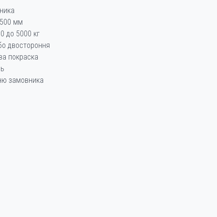
ника
2500 мм
0 до 5000 кг
бо двостороння
ва покраска
ль
нню замовника