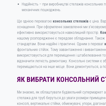
Надійність – при виробництві стелажів консольних п
механічних пошкоджень.
Ще однією перевагою
консольних стелажів
є ціна. Ва
оснащення. При оформленні замовлення ми з’ясовуємо 
ефективно використовується навколишній простір.
Кон
нашому розпорядженні є передове обладнання. Також на
стандартам. Вони надійні і практичні. Одним з переваг
фронтальних стійок. Тому завантаження і вивантаженн
використовується для переміщення і штабелювання тов
відзначити легкість демонтажу. Консольні системи є зб
переміщаються на інше місце. Вони демонтуються, а по
ЯК ВИБРАТИ КОНСОЛЬНИЙ 
Ми знаємо, як облаштувати будівельний супермаркет а
стелажа для труб беруться до уваги розміри приміщення.
консолі, вертикальні стійки, обмежувачі, упори, діаго