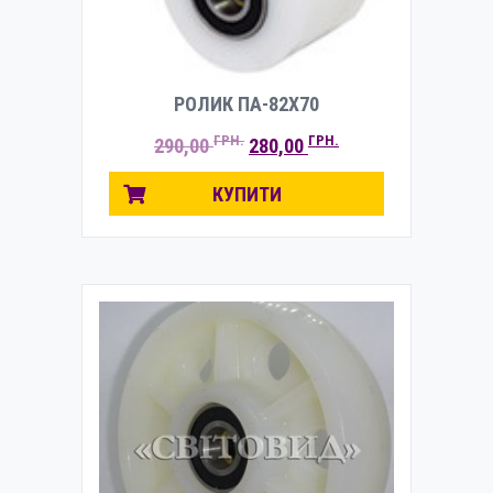
РОЛИК ПА-82Х70
ОРИГІНАЛЬНА
ПОТОЧНА
ГРН.
ГРН.
290,00
280,00
ЦІНА:
ЦІНА:
290,00 ГРН..
280,00 ГРН..
КУПИТИ