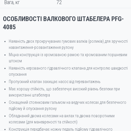
Вага, кг
72
ОСОБЛИВОСТІ ВАЛКОВОГО ШТАБЕЛЕРА PFG-
4085
Наявність двох прокручуваних гумових валків (роликів) для зручності
навантаження-розвантаження рулону
Міцна конструкція із хромованою рамою та хромованим поршневим
штоком
Наявність керованого гідравлічного клапана для контролю швидкості
опускання
Пропускний клапан захищає насос від перевантажень
Має хорошу стійкість, що забезпечує високий рівень безпеки при
використанні штабелера
Оснащений стоянковим гальмом на ведучих колесах для безпечного
підйому й опускання рулону
Обладнаний двома колесами на вилах та двома поворотними
колесами (для маневреності та стійкості)
Конструкція передбачає ножну педаль підйому гідравлічного