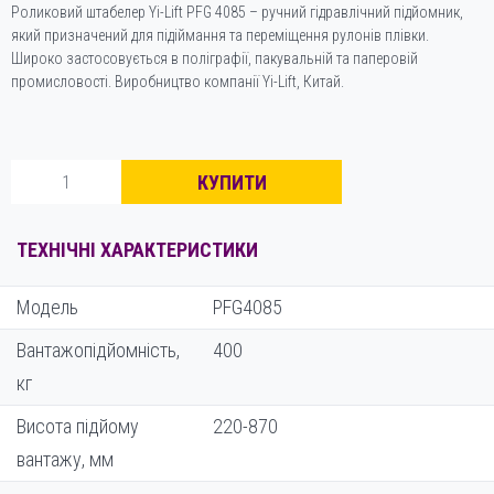
Роликовий штабелер Yi-Lift PFG 4085 – ручний гідравлічний підйомник,
який призначений для підіймання та переміщення рулонів плівки.
Широко застосовується в поліграфії, пакувальній та паперовій
промисловості. Виробництво компанії Yi-Lift, Китай.
Штабелер
КУПИТИ
для
рулонів
плівки
ТЕХНІЧНІ ХАРАКТЕРИСТИКИ
Yi-
Lift
Модель
PFG4085
PFG4085
кількість
Вантажопідйомність,
400
кг
Висота підйому
220-870
вантажу, мм