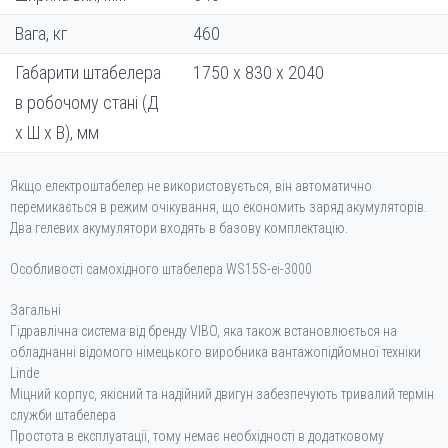
Вага, кг
460
Габарити штабелера
1750 х 830 х 2040
в робочому стані (Д
х Ш х В), мм
Якщо електроштабелер не використовується, він автоматично
перемикається в режим очікування, що економить заряд акумуляторів.
Два гелевих акумулятори входять в базову комплектацію.
Особливості самохідного штабелера WS15S-ei-3000
Загальні
Гідравлічна система від бренду VIBO, яка також встановлюється на
обладнанні відомого німецького виробника вантажопідйомної техніки
Linde
Міцний корпус, якісний та надійний двигун забезпечують тривалий термін
служби штабелера
Простота в експлуатації, тому немає необхідності в додатковому