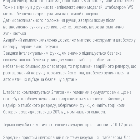
Надійні електромагнітні гальма дозволяють миттєво зупинити штабелер.
Тож на відміну від ручних та напівелектричних моделей, штабелером WS
можна безпечно користуватися на похилій поверхні
Датчик вертикального положення ручки, завдяки якому після
встановлення ручки у вертикальне положення, візок автоматично
зупиняється
Аварійний вимикач живлення дозволяє миттєво знеструмити штабелер у
випадку надзвичайної ситуації
Завдяки інтелектуальним функціям значно підвищується безпека
експлуатації штабелера: у випадку якщо штабелер наблизиться
небезпечно близько до оператора, то перемикач аварійного реверсу, що
розташований на ручці торкнеться його тіла, штабелер зупиниться та
автоматично від’їде на безпечну відстань
Штабелер комплектується 2 тяговими гелевими акумуляторами, що не
потребують обслуговування та відрізняються високою стійкістю до
надмірно глибокого розряду, зберігаючи функцію навіть тоді, коли
батарея розряджається до 20% від номінальної ємності.
Термін служби герметичних гелевих акумуляторів становить 10-12 років.
Зарядний пристрій інтегрований в систему керування штабелером. Для