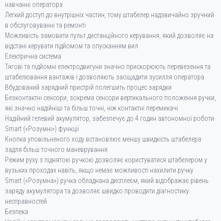
навчанні оператора
Легкий доступ до внутрішніх частин, тому штабелер надзвичайно зручний
в обслуговуванні та ремонті
Можливість замовити пульт дистанційного керування, який дозволяє на
відстані керувати підйомом та опусканням вил
Електрична система
Тягові та підйомні електродвигуни значно прискорюють перевезення та
штабелювання вантажів і дозволяють заощадити зусилля оператора
Вбудований зарядний пристрій полегшить процес зарядки
Безконтактні сенсори, зокрема сенсори вертикального положення ручки,
які значно надійніші та більш точні, ніж контактні перемикачі
Надійний гелевий акумулятор, забезпечує до 4 годин автономної роботи
Smart («Розумні») функції
Кнопка уповільненого ходу встановлює меншу швидкість штабелера
задля більш точного маневрування
Режим руху з піднятою ручкою дозволяє користуватися штабелером у
вузьких проходах навіть, якщо немає можливості нахилити ручку
Smart («Розумна») ручка обладнана дисплеєм, який відображає рівень
заряду акумулятора та дозволяє швидко проводити діагностику
несправностей
Безпека