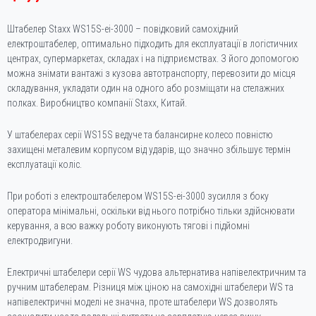
Штабелер Staxx WS15S-ei-3000 – повідковий самохідний
електроштабелер, оптимально підходить для експлуатації в логістичних
центрах, супермаркетах, складах і на підприємствах. З його допомогою
можна знімати вантажі з кузова автотранспорту, перевозити до місця
складування, укладати один на одного або розміщати на стелажних
полках. Виробництво компанії Staxx, Китай.
У штабелерах серії WS15S ведуче та балансирне колесо повністю
захищені металевим корпусом від ударів, що значно збільшує термін
експлуатації коліс.
При роботі з електроштабелером WS15S-ei-3000 зусилля з боку
оператора мінімальні, оскільки від нього потрібно тільки здійснювати
керування, а всю важку роботу виконують тягові і підйомні
електродвигуни.
Електричні штабелери серії WS чудова альтернатива напівелектричним та
ручним штабелерам. Різниця між ціною на самохідні штабелери WS та
напівелектричні моделі не значна, проте штабелери WS дозволять