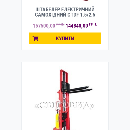
ШТАБЕЛЕР ЕЛЕКТРИЧНИЙ
САМОХІДНИЙ CTDF 1.5/2.5
ОРИГІНАЛЬНА
ПОТОЧНА
ГРН.
ГРН.
157500,00
144840,00
ЦІНА:
ЦІНА:
157500,00 ГРН..
144840,00 ГРН.
КУПИТИ