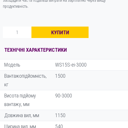
заощадити час та подальші витрати на зарплатню через вищу
продуктивність.
Штабелер
КУПИТИ
електричний
самохідний
Staxx
ТЕХНІЧНІ ХАРАКТЕРИСТИКИ
WS15S-
ei-
Модель
WS15S-ei-3000
3000
кількість
Вантажопідйомність,
1500
кг
Висота підйому
90-3000
вантажу, мм
Довжина вил, мм
1150
Ширина вил, мм
540