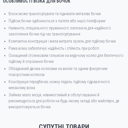
ОСОБЛИВОСТІ
ВІЗКА ДЛЯ БОЧОК
Візок може транспортувати та піднімати металеві бочки
Підйом бочки здійснюється з палети або іншої платформи
Наявність спеціального пружинного затискача для надійного
захоплення бочки під час транспортування
Компактна конструкція і мала витрата зусиль для підйому бочки
Рама візка забезпечує надійність і стійкість при роботі
Оснащений стоянковим гальмом на ведучому колесі для безпечного
підйому й опускання бочки
Обладнаний двома колесами на вилах та одним фіксуючим
поворотним колесом
Конструкція передбачає ножну педаль підйому гідравлічного
механізму візка
Займає мало місця, невимогливий в обслуговуванні й
рекомендується для роботи на будь-якому складі або майстерні, де
використовуються бочки
СУПУТНІ ТОВАРИ