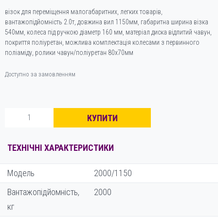
візок для переміщення малогабаритних, легких товарів,
вантажопідйомність 2.0т, довжина вил 1150мм, габаритна ширина візка
540мм, колеса під ручкою діаметр 160 мм, матеріал диска відлитий чавун,
покриття поліуретан, можлива комплектація колесами з первинного
поліаміду, ролики чавун/поліуретан 80х70мм
Доступно за замовленням
Візок
КУПИТИ
гідравлічний
ручний
2000/1150
ТЕХНІЧНІ ХАРАКТЕРИСТИКИ
кількість
Модель
2000/1150
Вантажопідйомність,
2000
кг