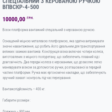
СПЕЦІАЛЬНИЙ З КЕРОВАНОЮ РУЧКОЮ
ВПВСКР-4-500
10000,00
ГРН.
Візок-платформа вантажний спеціальний з керованою ручкою.
Оснащений міцною металевою платформою, яка здатна витримувати
значні навантаження, що робить його ідеальним для транспортування
великих і важких вантажів. Конструкція візка включає чотири колеса,
виготовлених з міцного поліуретану, що забезпечить плавний хід і
довговічність. Два передні колеса є керованими, що дозволяє легко
маневрувати візком за допомогою ручки, розташованої в передній
частині платформи. Ручка має ергономічні накладки, що забезпечують
зручний захват і контроль під час пересування.
Вантажопідйомність – 400 кг.
Габаритні розміри :
Довжина – 900 мм.