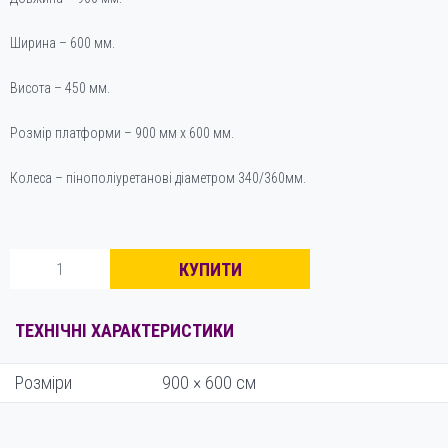
Ширина – 600 мм.
Висота – 450 мм.
Розмір платформи – 900 мм х 600 мм.
Колеса – пінополіуретанові діаметром 340/360мм.
Візок-
КУПИТИ
платформа
вантажний
спеціальний
ТЕХНІЧНІ ХАРАКТЕРИСТИКИ
з
керованою
Розміри
900 × 600 см
ручкою
ВПВСКР-4-
500
кількість